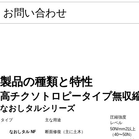
お問い合わせ
製品の種類と特性
高チクソトロピータイプ無収
なおしタルシリーズ
圧縮強度
タイプ
主な用途
レベル
50N/mm
2
以上
なおしタル NF
断面修復（主に土木）
（40〜50N）