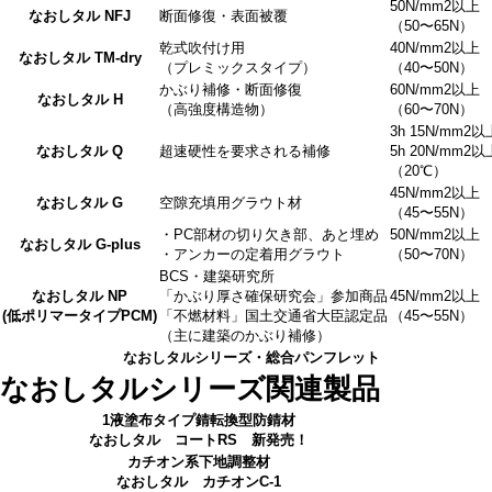
50N/mm
2
以上
なおしタル NFJ
断面修復・表面被覆
（50〜65N）
乾式吹付け用
40N/mm
2
以上
なおしタル TM-dry
（プレミックスタイプ）
（40〜50N）
かぶり補修・断面修復
60N/mm
2
以上
なおしタル H
（高強度構造物）
（60〜70N）
3h 15N/mm
2
以
なおしタル Q
超速硬性を要求される補修
5h 20N/mm
2
以
（20℃）
45N/mm
2
以上
なおしタル G
空隙充填用グラウト材
（45〜55N）
・PC部材の切り欠き部、あと埋め
50N/mm
2
以上
なおしタル G-plus
・アンカーの定着用グラウト
（50〜70N）
BCS・建築研究所
なおしタル
NP
「かぶり厚さ確保研究会」参加商品
45N/mm
2
以上
(低ポリマータイプPCM)
「不燃材料」国土交通省大臣認定品
（45〜55N）
（主に建築のかぶり補修）
なおしタルシリーズ・総合パンフレット
なおしタルシリーズ関連製品
1液塗布タイプ錆転換型防錆材
なおしタル コートRS
新発売！
カチオン系下地調整材
なおしタル カチオンC-1