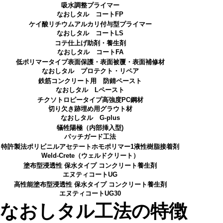
吸水調整プライマー
なおしタル コートFP
ケイ酸リチウムアルカリ付与型プライマー
なおしタル コートLS
コテ仕上げ助剤・養生剤
なおしタル コートFA
低ポリマータイプ表面保護・表面被覆・表面補修材
なおしタル プロテクト・リペア
鉄筋コンクリート用 防錆ペースト
なおしタル Lペースト
チクソトロピータイプ高強度PC鋼材
切り欠き跡埋め用グラウト材
なおしタル G-plus
犠牲陽極（内部挿入型)
パッチガード工法
特許製法ポリビニルアセテートホモポリマー1液性樹脂接着剤
Weld-Crete（ウェルドクリート）
塗布型浸透性 保水タイプ コンクリート養生剤
エヌティコートUG
高性能塗布型浸透性 保水タイプ コンクリート養生剤
エヌティコートUG30
なおしタル工法の特徴