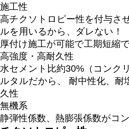
施工性
高チクソトロピー性を付与さ
ルを用いるから、ダレない！
厚付け施工が可能で工期短縮
高強度・高耐久性
水セメント比
約30%
（コンク
ルタルだから、 耐中性化、耐
久性
無機系
静弾性係数、熱膨張係数
がコ